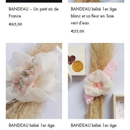
BANDEAU – Un petit air de
BANDEAU bébé 1er âge
France
blanc et sa fleur en Soie
vert d’eau
€
65,00
€
25,00
ADD
TO
ADD
WISHLIST
TO
WISH
BANDEAU bébé 1er âge
BANDEAU bébé 1er âge