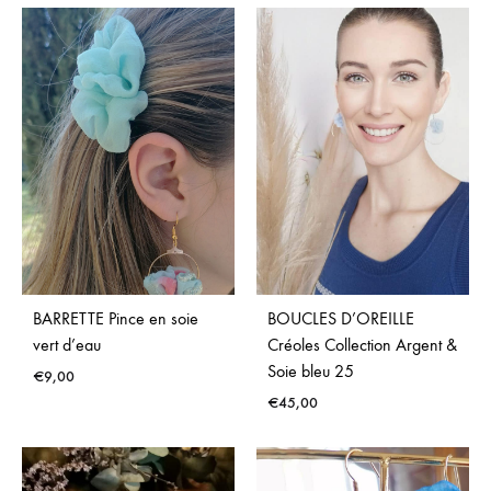
ADD
ADD
TO
TO
WISHLIST
WISH
BARRETTE Pince en soie
BOUCLES D’OREILLE
vert d’eau
Créoles Collection Argent &
Soie bleu 25
€
9,00
€
45,00
ADD
TO
ADD
WISHLIST
TO