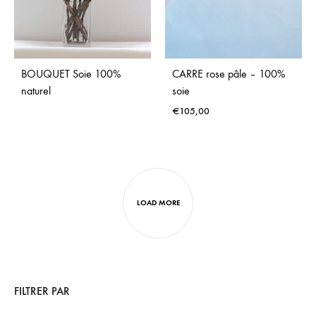
BOUQUET Soie 100%
CARRE rose pâle – 100%
naturel
soie
€
105,00
ADD
ADD
TO
TO
WISHLIST
WISH
LOAD MORE
FILTRER PAR