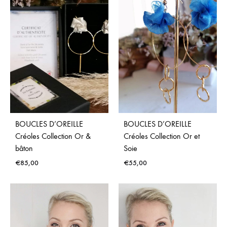
WISH
BOUCLES D’OREILLE
BOUCLES D’OREILLE
Créoles Collection Or &
Créoles Collection Or et
bâton
Soie
€
85,00
€
55,00
ADD
ADD
TO
TO
WISHLIST
WISH