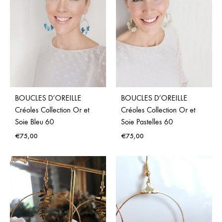
BOUCLES D’OREILLE
BOUCLES D’OREILLE
Créoles Collection Or et
Créoles Collection Or et
Soie Bleu 60
Soie Pastelles 60
€
75,00
€
75,00
ADD
ADD
TO
TO
WISHLIST
WISH