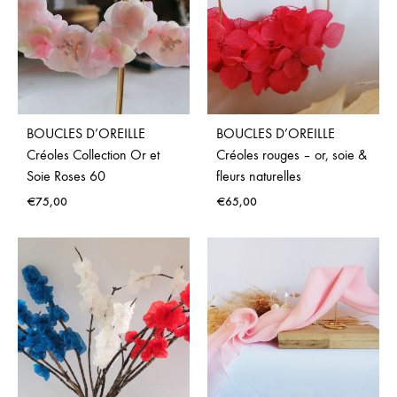
BOUCLES D’OREILLE
BOUCLES D’OREILLE
Créoles Collection Or et
Créoles rouges – or, soie &
Soie Roses 60
fleurs naturelles
€
75,00
€
65,00
ADD
ADD
TO
TO
WISHLIST
WISH