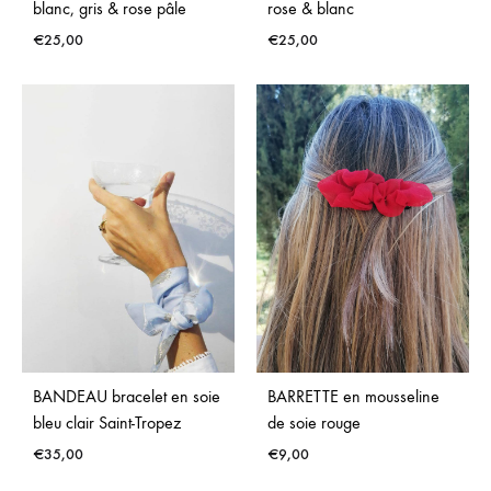
blanc, gris & rose pâle
rose & blanc
€
25,00
€
25,00
ADD
ADD
TO
TO
WISHLIST
WISH
BANDEAU bracelet en soie
BARRETTE en mousseline
bleu clair Saint-Tropez
de soie rouge
€
35,00
€
9,00