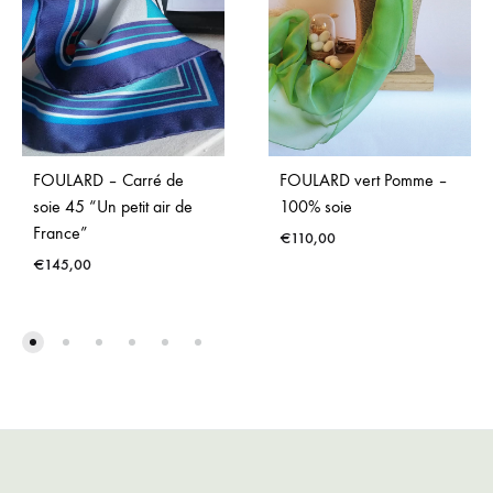
FOULARD – Carré de
FOULARD vert Pomme –
soie 45 “Un petit air de
100% soie
France”
€
110,00
€
145,00
ADD
ADD
TO
TO
WISH
WISHLIST