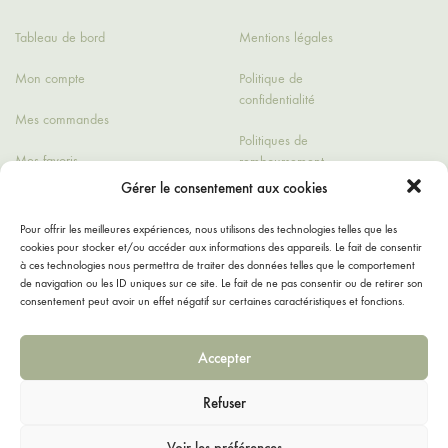
Tableau de bord
Mentions légales
Mon compte
Politique de
confidentialité
Mes commandes
Politiques de
Mes favoris
remboursement
Gérer le consentement aux cookies
Détails du compte
Conditions générales
de ventes
Pour offrir les meilleures expériences, nous utilisons des technologies telles que les
cookies pour stocker et/ou accéder aux informations des appareils. Le fait de consentir
Contact
à ces technologies nous permettra de traiter des données telles que le comportement
de navigation ou les ID uniques sur ce site. Le fait de ne pas consentir ou de retirer son
consentement peut avoir un effet négatif sur certaines caractéristiques et fonctions.
Accepter
Refuser
Facebook
Instagram
Voir les préférences