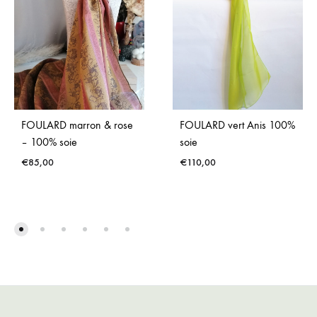
FOULARD marron & rose
FOULARD vert Anis 100%
– 100% soie
soie
€
85,00
€
110,00
ADD
ADD
TO
TO
WISHLIST
WISH