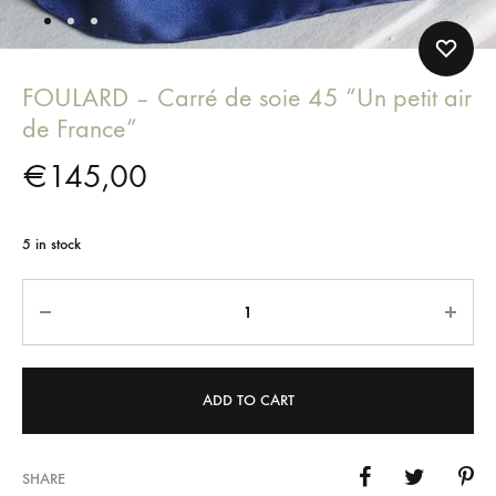
FOULARD – Carré de soie 45 “Un petit air
de France”
€
145,00
5 in stock
Quantity
ADD TO CART
SHARE