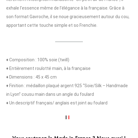
exhale l’essence même de l’élégance à la française. Grâce à
son format Gavroche, il se noue gracieusement autour du cou,
apportant cette touche simple et so Frenchie.
__________
♦ Composition : 100% soie (twill)
♦ Entièrement roulotté main, à la française
♦ Dimensions : 45 x 45 cm
♦ Finition : médaillon plaqué argent 925 “Soie/Silk – Handmade
in Lyon” cousu main dans un angle du foulard
♦ Un descriptif français/ anglais est joint au foulard
I
I
I