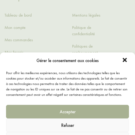
Tableau de bord
Mentions légales
Mon compte
Politique de
confidentialité
Mes commandes
Politiques de
Mes favoris
remboursement
Gérer le consentement aux cookies
Détails du compte
Conditions générales
de ventes
Pour offrir les meilleures expériences, nous utilisons des technologies telles que les
cookies pour stocker et/ou accéder aux informations des appareils. Le fait de consentir
Contact
à ces technologies nous permettra de traiter des données telles que le comportement
de navigation ou les ID uniques sur ce site. Le fait de ne pas consentir ou de retirer son
consentement peut avoir un effet négatif sur certaines caractéristiques et fonctions.
Accepter
Refuser
Facebook
Instagram