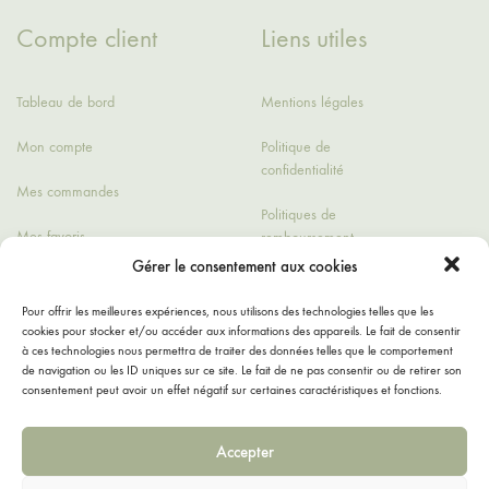
Compte client
Liens utiles
Tableau de bord
Mentions légales
Mon compte
Politique de
confidentialité
Mes commandes
Politiques de
Mes favoris
remboursement
Gérer le consentement aux cookies
Détails du compte
Conditions générales
de ventes
Pour offrir les meilleures expériences, nous utilisons des technologies telles que les
cookies pour stocker et/ou accéder aux informations des appareils. Le fait de consentir
Contact
à ces technologies nous permettra de traiter des données telles que le comportement
de navigation ou les ID uniques sur ce site. Le fait de ne pas consentir ou de retirer son
consentement peut avoir un effet négatif sur certaines caractéristiques et fonctions.
Accepter