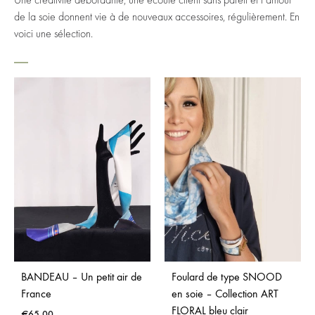
Une créativité débordante, une écoute client sans pareil et l'amour
de la soie donnent vie à de nouveaux accessoires, régulièrement. En
voici une sélection.
BANDEAU – Un petit air de
Foulard de type SNOOD
France
en soie – Collection ART
FLORAL bleu clair
€
65,00