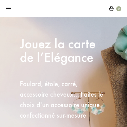
0
Jouez la carte
de l’Elégance
Foulard, étole, carré,
accessoire cheveux… Faites le
choix d’un accessoire unique
confectionné sur-mesure