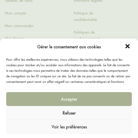
Tableau de bord
Mentions légales
Mon compte
Politique de
confidentialité
Mes commandes
Politiques de
Mes favoris
remboursement
Gérer le consentement aux cookies
Détails du compte
Conditions générales
de ventes
Pour offrir les meilleures expériences, nous utilisons des technologies telles que les
cookies pour stocker et/ou accéder aux informations des appareils. Le fait de consentir
Contact
à ces technologies nous permettra de traiter des données telles que le comportement
de navigation ou les ID uniques sur ce site. Le fait de ne pas consentir ou de retirer son
consentement peut avoir un effet négatif sur certaines caractéristiques et fonctions.
Accepter
Refuser
Facebook
Instagram
Voir les préférences
©2021 Les fantaisies de tante Sophie. Tous droits réservés