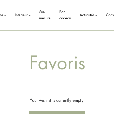
Sur-
Bon
me
Intérieur
Actualités
Cont
+
+
+
mesure
cadeau
Favoris
Fo
B
Bo
B
S
Your wishlist is currently empty.